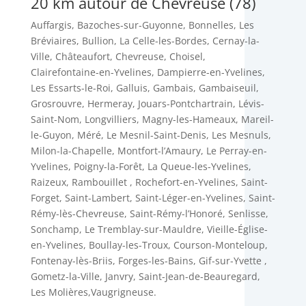
20 km autour de Chevreuse (78)
Auffargis
,
Bazoches-sur-Guyonne
,
Bonnelles
,
Les
Bréviaires
,
Bullion
,
La Celle-les-Bordes
,
Cernay-la-
Ville
,
Châteaufort
,
Chevreuse
,
Choisel
,
Clairefontaine-en-Yvelines
,
Dampierre-en-Yvelines
,
Les Essarts-le-Roi
,
Galluis
,
Gambais
,
Gambaiseuil
,
Grosrouvre
,
Hermeray
,
Jouars-Pontchartrain
,
Lévis-
Saint-Nom
,
Longvilliers
,
Magny-les-Hameaux
,
Mareil-
le-Guyon
,
Méré
,
Le Mesnil-Saint-Denis
,
Les Mesnuls
,
Milon-la-Chapelle
,
Montfort-l’Amaury
,
Le Perray-en-
Yvelines
,
Poigny-la-Forêt
,
La Queue-les-Yvelines
,
Raizeux
,
Rambouillet
,
Rochefort-en-Yvelines
,
Saint-
Forget
,
Saint-Lambert
,
Saint-Léger-en-Yvelines
,
Saint-
Rémy-lès-Chevreuse
,
Saint-Rémy-l’Honoré
,
Senlisse
,
Sonchamp
,
Le Tremblay-sur-Mauldre
,
Vieille-Église-
en-Yvelines,
Boullay-les-Troux
,
Courson-Monteloup
,
Fontenay-lès-Briis
,
Forges-les-Bains
,
Gif-sur-Yvette
,
Gometz-la-Ville
,
Janvry
,
Saint-Jean-de-Beauregard
,
Les Molières,Vaugrigneuse
.